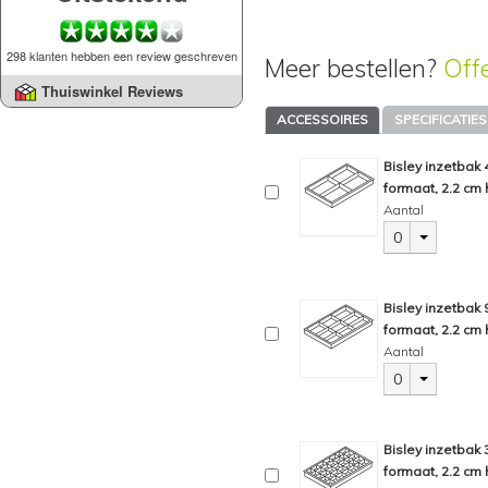
298 klanten hebben een review geschreven
Meer bestellen?
Off
Thuiswinkel Reviews
ACCESSOIRES
SPECIFICATIES
Bisley inzetbak
formaat, 2.2 cm 
Aantal
0
Bisley inzetbak
formaat, 2.2 cm 
Aantal
0
Bisley inzetbak
formaat, 2.2 cm 