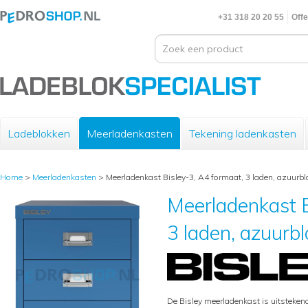
+31 318 20 20 55
Offe
Ladeblokken
Meerladenkasten
Tekening ladenkasten
Home
>
Meerladenkasten
>
Meerladenkast Bisley-3, A4 formaat, 3 laden, azuurb
Meerladenkast B
3 laden, azuurb
De Bisley meerladenkast is uitsteke