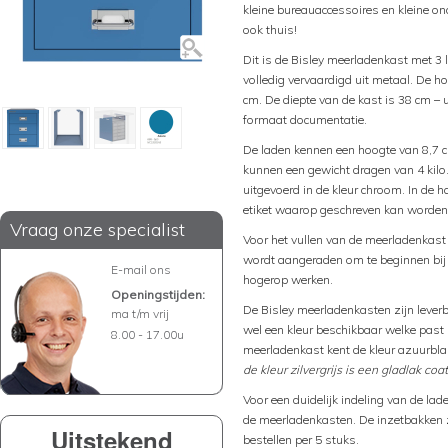
kleine bureauaccessoires en kleine on
ook thuis!
Dit is de Bisley meerladenkast met 3 
volledig vervaardigd uit metaal. De h
cm. De diepte van de kast is 38 cm –
formaat documentatie.
De laden kennen een hoogte van 8,7 c
kunnen een gewicht dragen van 4 kilo
uitgevoerd in de kleur chroom. In de 
etiket waarop geschreven kan worden 
Vraag onze specialist
Voor het vullen van de meerladenkas
wordt aangeraden om te beginnen bij 
E-mail ons
hogerop werken.
Openingstijden:
De Bisley meerladenkasten zijn leverbaa
ma t/m vrij
wel een kleur beschikbaar welke past b
8.00 - 17.00u
meerladenkast kent de kleur azuurblau
de kleur zilvergrijs is een gladlak coat
Voor een duidelijk indeling van de lad
de meerladenkasten. De inzetbakken zi
Uitstekend
bestellen per 5 stuks.