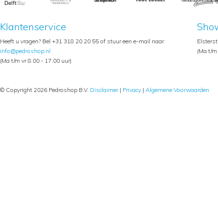
Klantenservice
Sho
Heeft u vragen? Bel +31 318 20 20 55 of stuur een e-mail naar
Elsters
info@pedroshop.nl
(Ma t/m 
(Ma t/m vr 8.00 - 17.00 uur)
© Copyright 2026 Pedroshop B.V.
Disclaimer
|
Privacy
|
Algemene Voorwaarden