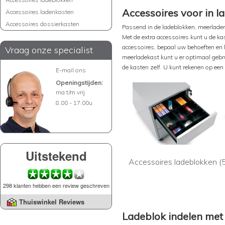
Accessoires voor in l
Accessoires ladenkasten
Accessoires dossierkasten
Passend in de ladeblokken, meerladenk
Met de extra accessoires kunt u de k
accessoires, bepaal uw behoeften en k
Vraag onze specialist
meerladekast kunt u er optimaal gebru
de kasten zelf. U kunt rekenen op een 
E-mail ons
Openingstijden:
ma t/m vrij
8.00 - 17.00u
Uitstekend
Accessoires ladeblokken (
298 klanten hebben een review geschreven
Thuiswinkel Reviews
Ladeblok indelen met