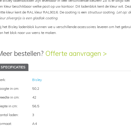
e Bisley ladenblokken zijn leverbaar in veel verschillende kleuren! Zo is er altijd wel
en kleur beschikbaar welke past op uw kantoor. Dit ladenblok kent de kleur wit. De
itte kleur kent de RAL kleur RAL9016. De coating is een structuur coating.
Let op: d
leur zilvergrijs is een gladlak coating.
ij het Bisley ladenblok kunnen we u verschillende accessoires leveren om het gebru
an het blok naar uw wens te maken.
Meer bestellen?
Offerte aanvragen >
SPECIFICATIES
erk:
Bisley
oogte in cm:
50,2
reedte in cm:
42
iepte in cm:
56,5
antal laden:
3
ormaat:
A4