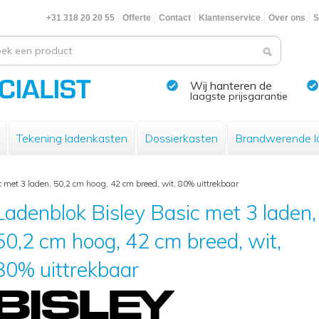
+31 318 20 20 55
Offerte
Contact
Klantenservice
Over ons
S
Wij hanteren de
laagste prijsgarantie
Tekening ladenkasten
Dossierkasten
Brandwerende l
 met 3 laden, 50,2 cm hoog, 42 cm breed, wit, 80% uittrekbaar
Ladenblok Bisley Basic met 3 laden,
50,2 cm hoog, 42 cm breed, wit,
80% uittrekbaar