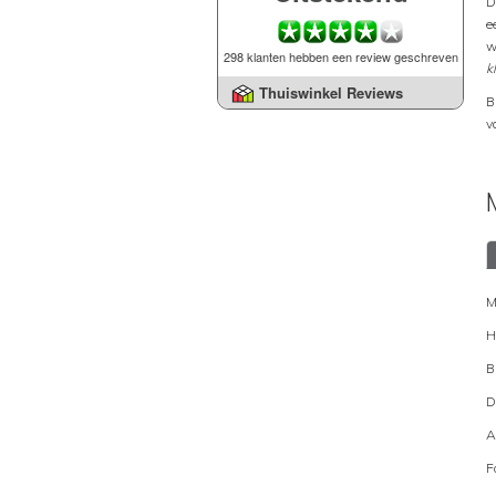
D
e
w
298 klanten hebben een review geschreven
k
Thuiswinkel Reviews
B
v
M
H
B
D
A
F