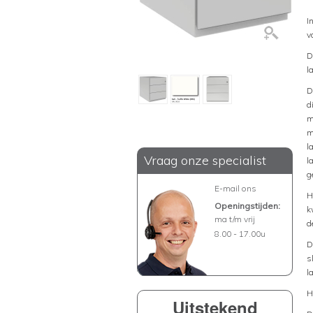
I
v
D
l
D
d
m
m
l
Vraag onze specialist
l
g
E-mail ons
H
Openingstijden:
k
ma t/m vrij
d
8.00 - 17.00u
D
s
l
H
Uitstekend