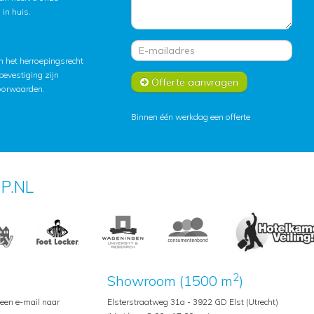
in huis.
 het herroepingsrecht
lbevestiging zijn
Offerte aanvragen
oorwaarden
.
Binnen één werkdag een offerte
P.NL
2
Showroom (1500 m
)
 een e-mail naar
Elsterstraatweg 31a - 3922 GD Elst (Utrecht)