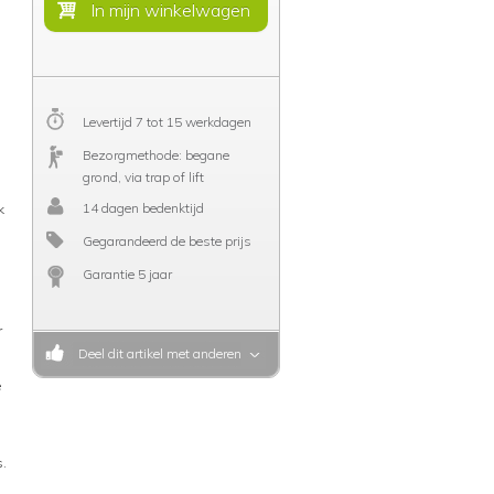
Levertijd 7 tot 15 werkdagen
Bezorgmethode: begane
grond, via trap of lift
14 dagen bedenktijd
k
Gegarandeerd de beste prijs
Garantie 5 jaar
r
Deel dit artikel met anderen
e
s.