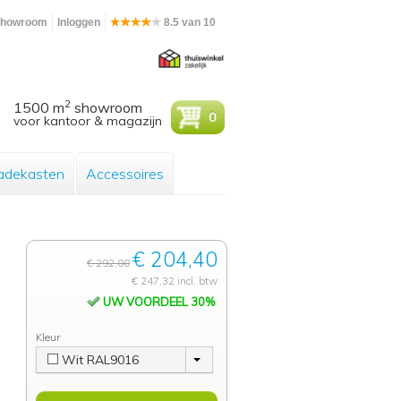
howroom
Inloggen
8.5 van 10
2
1500 m
showroom
0
voor kantoor & magazijn
adekasten
Accessoires
€ 204,40
€ 292,00
€ 247,32 incl. btw
UW VOORDEEL 30%
Kleur
Wit RAL9016