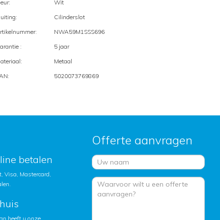
leur:
Wit
luiting:
Cilinderslot
rtikelnummer:
NWA59M1SSS696
arantie :
5 jaar
ateriaal:
Metaal
AN:
5020073769869
Offerte aanvragen
nline betalen
, Visa, Mastercard,
alen.
huis
an heeft u onze