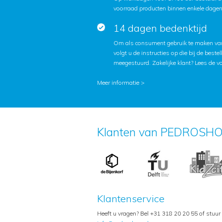
voorraad producten binnen enkele dagen 
14 dagen bedenktijd
Om als consument gebruik te maken van
volgt u de instructies op die bij de beste
meegestuurd. Zakelijke klant?
Lees de v
Meer informatie >
Klanten van PEDROSHO
Klantenservice
Heeft u vragen? Bel +31 318 20 20 55 of stuur