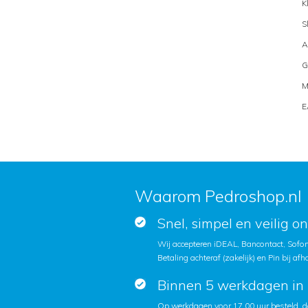
K
S
A
G
M
E
Waarom Pedroshop.nl
Snel, simpel en veilig o
Wij accepteren iDEAL, Bancontact, Sofort
Betaling achteraf (zakelijk) en Pin bij afh
Binnen 5 werkdagen in 
Op werkdagen voor 17.00 uur besteld, d