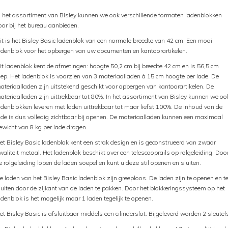
n het assortiment van Bisley kunnen we ook verschillende formaten ladenblokken
oor bij het bureau aanbieden.
it is het Bisley Basic ladenblok van een normale breedte van 42 cm. Een mooi
adenblok voor het opbergen van uw documenten en kantoorartikelen.
it ladenblok kent de afmetingen: hoogte 50,2 cm bij breedte 42 cm en is 56,5 cm
iep. Het ladenblok is voorzien van 3 materiaalladen à 15 cm hoogte per lade. De
ateriaalladen zijn uitstekend geschikt voor opbergen van kantoorartikelen. De
ateriaalladen zijn uittrekbaar tot 80%. In het assortiment van Bisley kunnen we oo
adenblokken leveren met laden uittrekbaar tot maar liefst 100%. De inhoud van de
ade is dus volledig zichtbaar bij openen. De materiaalladen kunnen een maximaal
ewicht van 8 kg per lade dragen.
et Bisley Basic ladenblok kent een strak design en is geconstrueerd van zwaar
waliteit metaal. Het ladenblok beschikt over een telescooprails op rolgeleiding. Doo
e rolgeleiding lopen de laden soepel en kunt u deze stil openen en sluiten.
e laden van het Bisley Basic ladenblok zijn greeploos. De laden zijn te openen en t
luiten door de zijkant van de laden te pakken. Door het blokkeringssysteem op het
adenblok is het mogelijk maar 1 laden tegelijk te openen.
et Bisley Basic is afsluitbaar middels een cilinderslot. Bijgeleverd worden 2 sleutel