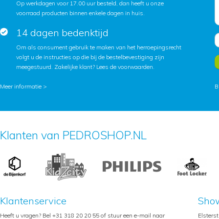
Op werkdagen voor 17.00 uur besteld, dan heeft u onze
voorraad producten binnen enkele dagen in huis.
14 dagen bedenktijd
Om als consument gebruik te maken van het herroepingsrecht
volgt u de instructies op die bij de bestelbevestiging zijn
meegestuurd. Zakelijke klant?
Lees de voorwaarden
.
Meer informatie >
B
Klanten van PEDROSHOP.NL
Klantenservice
Sho
Heeft u vragen? Bel +31 318 20 20 55 of stuur een e-mail naar
Elsters