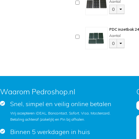
Aantal
0
PDC inzetbak 2
Aantal
0
Waarom Pedroshop.nl
Snel, simpel en veilig online betalen
Wij accepteren iDEAL, Bancontact, Sofort, Visa, Mastercard,
Betaling achteraf (zakelijk) en Pin bij afhalen.
Binnen 5 werkdagen in huis