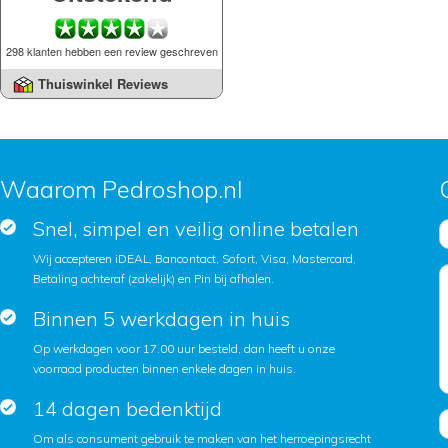
298 klanten hebben een review geschreven
Thuiswinkel Reviews
Waarom Pedroshop.nl
Snel, simpel en veilig online betalen
Wij accepteren iDEAL, Bancontact, Sofort, Visa, Mastercard,
Betaling achteraf (zakelijk) en Pin bij afhalen.
Binnen 5 werkdagen in huis
Op werkdagen voor 17.00 uur besteld, dan heeft u onze
voorraad producten binnen enkele dagen in huis.
14 dagen bedenktijd
Om als consument gebruik te maken van het herroepingsrecht