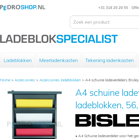
+31 318 20 20 55
Offe
Ladeblokken
Meerladenkasten
Tekening ladenkasten
Home
>
Accessoires
>
Accessoires ladeblokken
>
A4 schuine ladeverdelers Bisley
A4 schuine ladev
ladeblokken, 56,
• A4 Schuine ladeverdeler voor het g