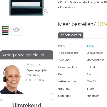
• Past in Bisley ladeblokken, diepte 5
• Per 4 stuks.
Meer bestellen?
Off
SPECIFICATIES
Merk:
Bisley
Type accessoire:
Ladeverdeler
Vraag onze specialist
Type kast:
Meerladekast
E-mail ons
Uitvoering kast:
Gelast
Openingstijden:
Kleur:
Zwart
ma t/m vrij
8.00 - 17.00u
Artikelnummer:
LTA4P4
Garantie:
5 jaren
Materiaal:
Kunststof
Uitstekend