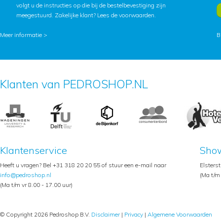
volgt u de instructies op die bij de bestelbevestiging zijn
meegestuurd. Zakelijke klant?
Lees de voorwaarden
.
Meer informatie >
B
Klanten van PEDROSHOP.NL
Klantenservice
Sho
Heeft u vragen? Bel +31 318 20 20 55 of stuur een e-mail naar
Elsters
info@pedroshop.nl
(Ma t/m 
(Ma t/m vr 8.00 - 17.00 uur)
© Copyright 2026 Pedroshop B.V.
Disclaimer
|
Privacy
|
Algemene Voorwaarden