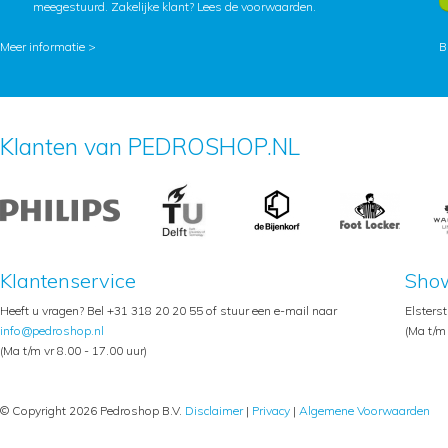
meegestuurd. Zakelijke klant?
Lees de voorwaarden
.
Meer informatie >
B
Klanten van PEDROSHOP.NL
Klantenservice
Sho
Heeft u vragen? Bel +31 318 20 20 55 of stuur een e-mail naar
Elsters
info@pedroshop.nl
(Ma t/m 
(Ma t/m vr 8.00 - 17.00 uur)
© Copyright 2026 Pedroshop B.V.
Disclaimer
|
Privacy
|
Algemene Voorwaarden