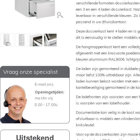
verschillende formaten dossierkasten
een 3 en een 4 laden dossierkast. Naa
leverbaar in verschillende kleuren. Zo
passend in uw (thuis)kantoor.
Deze dossierkast kent 4 laden en is 
dit is eenvoudig in te stellen middels
De hangmappenkast kent een volledig 
afgewerkt met een krasvaste poederco
kleuren aluminium RAL9006, lichtgr
De laden zijn gemonteerd in dubbele g
Vraag onze specialist
maar liefst 100% uittrekbaar zijn. A
laden kunnen belast worden met een m
E-mail ons
kantelbeveiliging gemonteerd in de kas
Openingstijden:
De ladefronten zijn voorzien van een 
ma t/m vrij
is voorzien van een labelhouder.
8.00 - 17.00u
Documentatie kan veilig in de kast w
afsluitbaar is middels een cilinderslo
kniksleutel.
Voor op de dossierkasten zijn mooie to
Uitstekend