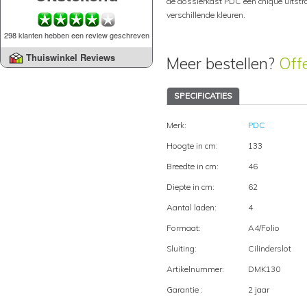
de dossierkast PDC een chique uitstra
verschillende kleuren.
298 klanten hebben een review geschreven
Thuiswinkel Reviews
Meer bestellen?
Off
SPECIFICATIES
Merk:
PDC
Hoogte in cm:
133
Breedte in cm:
46
Diepte in cm:
62
Aantal laden:
4
Formaat:
A4/Folio
Sluiting:
Cilinderslot
Artikelnummer:
DMK130
Garantie :
2 jaar