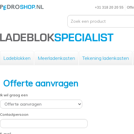
+31 318 20 20 55
Offe
Ladeblokken
Meerladenkasten
Tekening ladenkasten
Offerte aanvragen
Ik wil graag een
Contactpersoon
E-mail