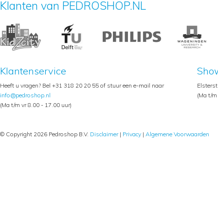
Klanten van PEDROSHOP.NL
Klantenservice
Sho
Heeft u vragen? Bel +31 318 20 20 55 of stuur een e-mail naar
Elsters
info@pedroshop.nl
(Ma t/m 
(Ma t/m vr 8.00 - 17.00 uur)
© Copyright 2026 Pedroshop B.V.
Disclaimer
|
Privacy
|
Algemene Voorwaarden