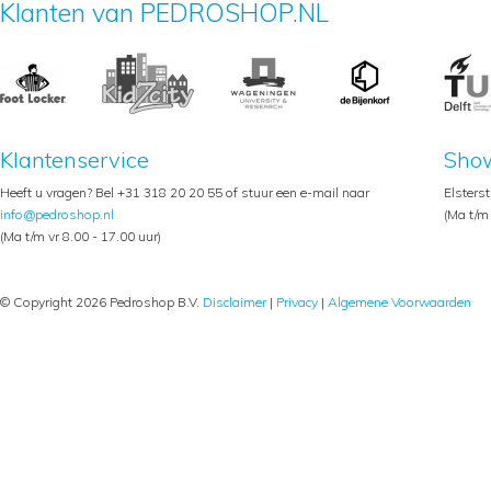
Klanten van PEDROSHOP.NL
Klantenservice
Sho
Heeft u vragen? Bel +31 318 20 20 55 of stuur een e-mail naar
Elsters
info@pedroshop.nl
(Ma t/m 
(Ma t/m vr 8.00 - 17.00 uur)
© Copyright 2026 Pedroshop B.V.
Disclaimer
|
Privacy
|
Algemene Voorwaarden