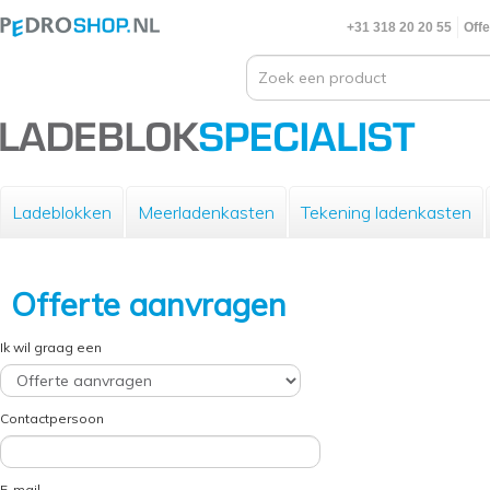
+31 318 20 20 55
Offe
Ladeblokken
Meerladenkasten
Tekening ladenkasten
Offerte aanvragen
Ik wil graag een
Contactpersoon
E-mail